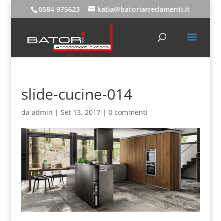
0584 975623
katia@batoriarredamenti.it
slide-cucine-014
da
admin
|
Set 13, 2017
|
0 commenti