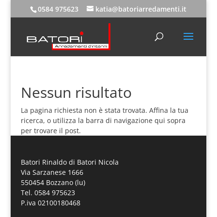
0584 975623
katia@batoriarredamenti.it
Nessun risultato
La pagina richiesta non è stata trovata. Affina la tua
ricerca, o utilizza la barra di navigazione qui sopra
per trovare il post.
Batori Rinaldo di Batori Nicola
Via Sarzanese 1666
550454 Bozzano (lu)
Tel. 0584 975623
P.iva 02100180468