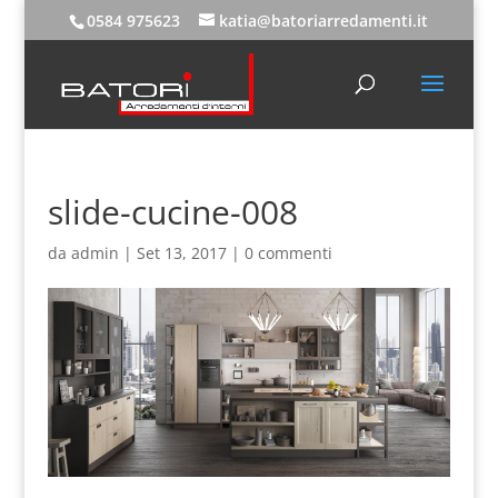
0584 975623
katia@batoriarredamenti.it
slide-cucine-008
da
admin
|
Set 13, 2017
|
0 commenti