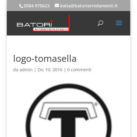
0584 975623
katia@batoriarredamenti.it
logo-tomasella
da
admin
|
Dic 10, 2016
|
0 commenti