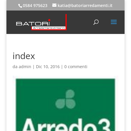
0584 975623
katia@batoriarredamenti.it
index
da
admin
|
Dic 10, 2016
|
0 commenti