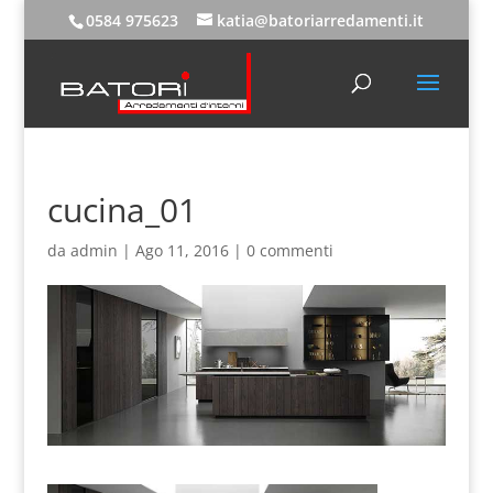
0584 975623
katia@batoriarredamenti.it
cucina_01
da
admin
|
Ago 11, 2016
|
0 commenti