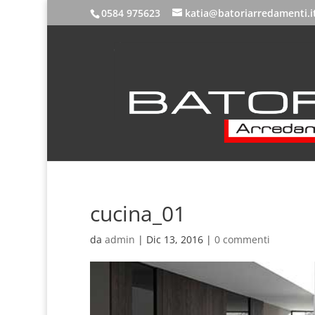
0584 975623
katia@batoriarredamenti.i
cucina_01
da
admin
|
Dic 13, 2016
|
0 commenti