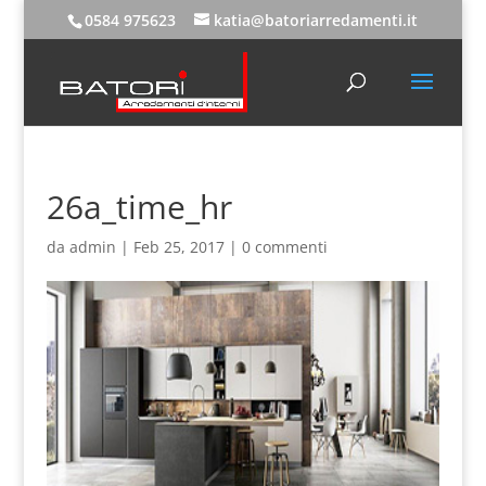
0584 975623
katia@batoriarredamenti.it
26a_time_hr
da
admin
|
Feb 25, 2017
|
0 commenti