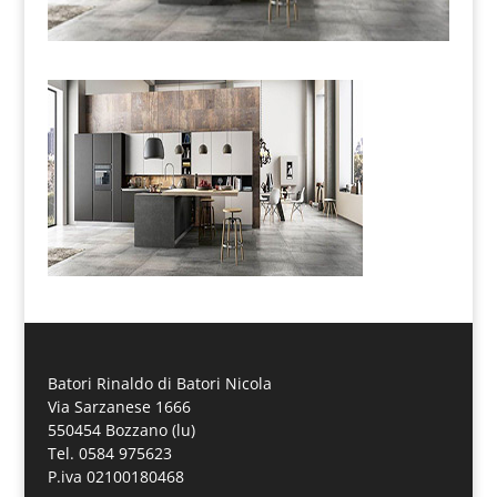
Batori Rinaldo di Batori Nicola
Via Sarzanese 1666
550454 Bozzano (lu)
Tel. 0584 975623
P.iva 02100180468