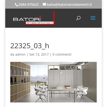
0584 975623
katia@batoriarredamenti.it
22325_03_h
da
admin
|
Set 13, 2017
|
0 commenti