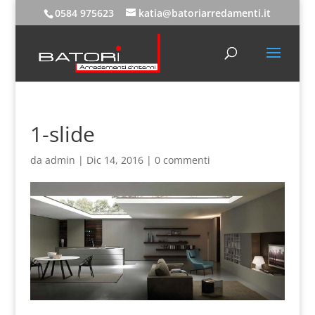
0584 975623
katia@batoriarredamenti.it
1-slide
da
admin
|
Dic 14, 2016
|
0 commenti